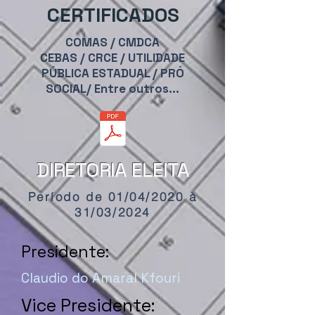
CERTIFICADOS
COMAS / CMDCA
CEBAS / CRCE / UTILIDADE
PÚBLICA ESTADUAL / PRÓ
SOCIAL/ Entre outros...
DIRETORIA ELEITA
Período de 01/04/2020 à
31/03/2024
Presidente:
Claudio do Amaral Kfouri
Vice Presidente: