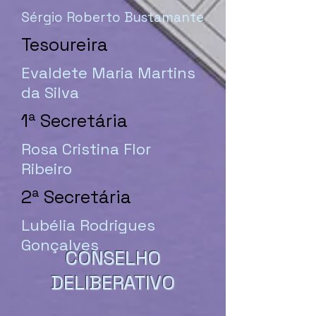
Sérgio Roberto Bustamante
Tesoureira
Evaldete Maria Martins
da Silva
1ª Secretária
Rosa Cristina Flor
Ribeiro
2ª Secretária
Lubélia Rodrigues
Gonçalves
CONSELHO
DELIBERATIVO