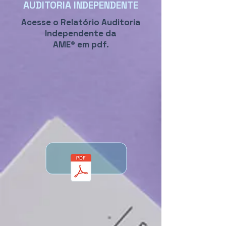
AUDITORIA INDEPENDENTE
Acesse o Relatório Auditoria
Independente da
AME® em pdf.