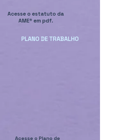
Acesse o estatuto da
AME® em pdf.
PLANO DE TRABALHO
Acesse o Plano de