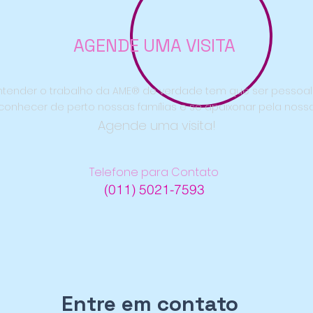
AGENDE UMA VISITA
ntender o trabalho da AME® de verdade tem que ser pessoa
onhecer de perto nossas famílias e se apaixonar pela noss
Agende uma visita!
Telefone para Contato
(011) 5021-7593
Entre em contato