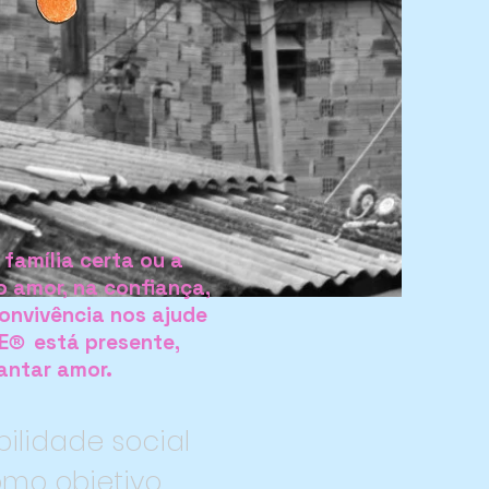
 família certa ou a
o amor, na confiança,
convivência nos ajude
E
está presente,
®
lantar amor.
bilidade social
omo objetivo