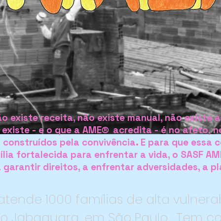
o existe receita, não existe manual, não existe a
 existe - e o que a AME
acredita - é no afeto, n
®
 construídos pela convivência. E para que essa 
lia fortalecida para enfrentar a vida, o SASF AM
garantir direitos, a enfrentar adversidades, a p
tende 1000 famílias de alta vulnera
 do Jabaquara, em São Paulo. Tem c