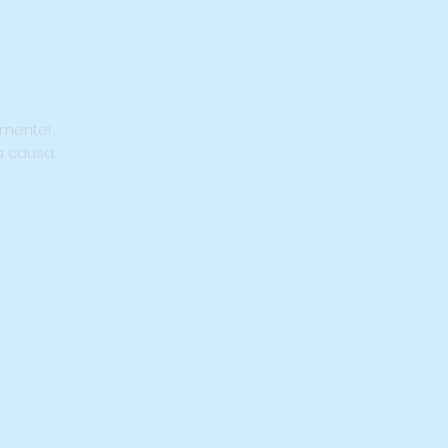
lmente!
a causa.