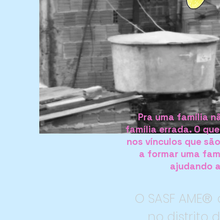
Pra uma família nã
família errada. O que
nos vínculos que são
a formar uma famí
ajudando a 
O SASF AME
a
®
no distrito