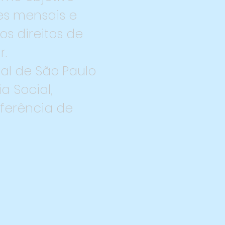
res mensais e
s direitos de
r.
al de São Paulo
a Social,
eferência de