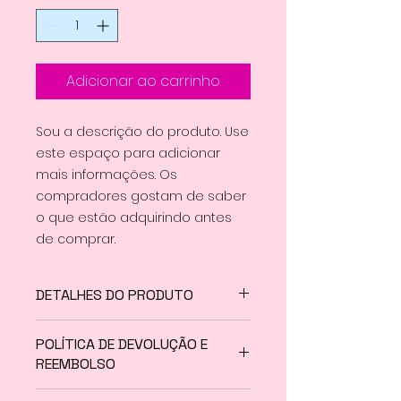
Adicionar ao carrinho
Sou a descrição do produto. Use 
este espaço para adicionar 
mais informações. Os 
compradores gostam de saber 
o que estão adquirindo antes 
de comprar.
DETALHES DO PRODUTO
Use este espaço para adicionar
POLÍTICA DE DEVOLUÇÃO E
mais detalhes sobre seu
REEMBOLSO
produto, como tamanho,
material, cuidados especiais e
Use este espaço para informar