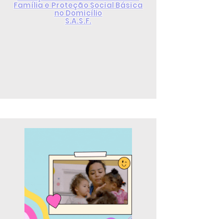
Família e Proteção Social Básica
no Domicílio
S.A.S.F.